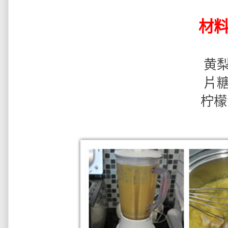
材
黄梨 
片糖 
柠檬汁