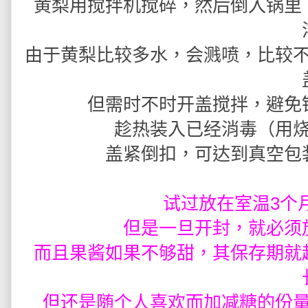
黄梨用搅拌机搅碎，然后倒入锅里
由于黄梨比较多水，会溅喷，比较
但需时不时开盖搅拌，避免
趁热装入已经消毒（用
盖紧倒扣，可达到真空包
试过放在室温3个
但是一旦开封，就必须
而且
果酱
如果
不够甜，其保存期就
但还是随个人喜欢而加减糖的份