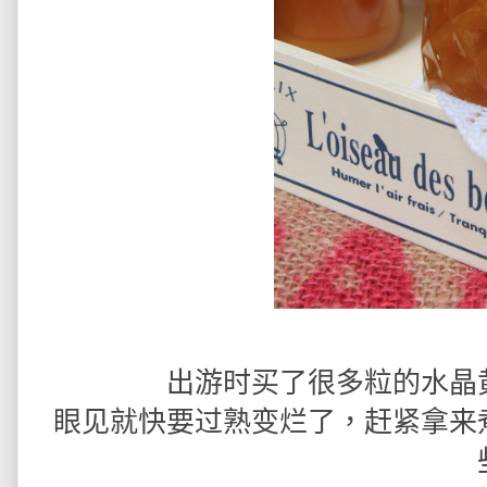
出游时买了很多粒的水晶
眼见就快要过熟变烂了，赶紧拿来