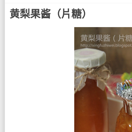
黄梨果酱（片糖）